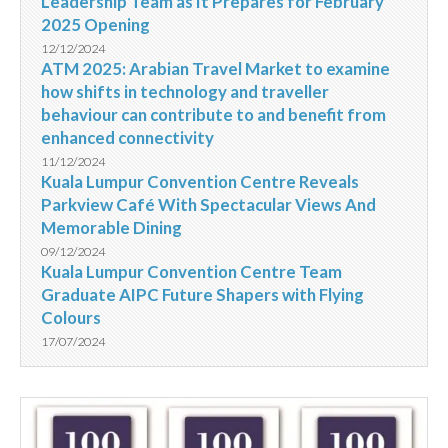
Leadership Team as It Prepares for February
2025 Opening
12/12/2024
ATM 2025: Arabian Travel Market to examine
how shifts in technology and traveller
behaviour can contribute to and benefit from
enhanced connectivity
11/12/2024
Kuala Lumpur Convention Centre Reveals
Parkview Café With Spectacular Views And
Memorable Dining
09/12/2024
Kuala Lumpur Convention Centre Team
Graduate AIPC Future Shapers with Flying
Colours
17/07/2024