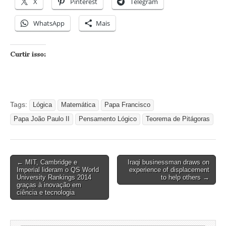
X
Pinterest
Telegram
WhatsApp
Mais
Curtir isso:
Tags:
Lógica
Matemática
Papa Francisco
Papa João Paulo II
Pensamento Lógico
Teorema de Pitágoras
Post
← MIT, Cambridge e
Iraqi businessman draws on
Imperial lideram o QS World
experience of displacement
navigation
University Rankings 2014
to help others →
graças à inovação em
ciência e tecnologia