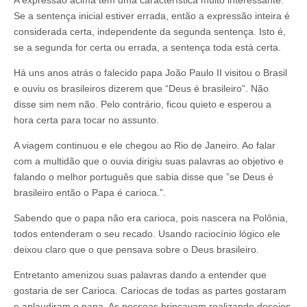
Se a sentença inicial estiver errada, então a expressão inteira é
considerada certa, independente da segunda sentença. Isto é,
se a segunda for certa ou errada, a sentença toda está certa.
Há uns anos atrás o falecido papa João Paulo II visitou o Brasil
e ouviu os brasileiros dizerem que “Deus é brasileiro”. Não
disse sim nem não. Pelo contrário, ficou quieto e esperou a
hora certa para tocar no assunto.
A viagem continuou e ele chegou ao Rio de Janeiro. Ao falar
com a multidão que o ouvia dirigiu suas palavras ao objetivo e
falando o melhor português que sabia disse que ”se Deus é
brasileiro então o Papa é carioca.”.
Sabendo que o papa não era carioca, pois nascera na Polônia,
todos entenderam o seu recado. Usando raciocínio lógico ele
deixou claro que o que pensava sobre o Deus brasileiro.
Entretanto amenizou suas palavras dando a entender que
gostaria de ser Carioca. Cariocas de todas as partes gostaram
e aplaudiram o papa. As pessoas brincavam realizando desejos.