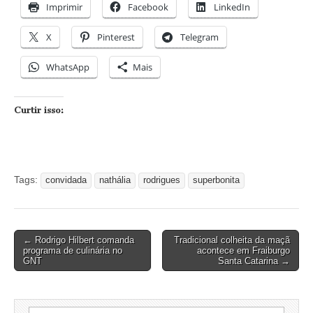
Imprimir
Facebook
LinkedIn
X
Pinterest
Telegram
WhatsApp
Mais
Curtir isso:
Tags:
convidada
nathália
rodrigues
superbonita
Post
← Rodrigo Hilbert comanda
Tradicional colheita da maçã
programa de culinária no
acontece em Fraiburgo
navigation
GNT
Santa Catarina →