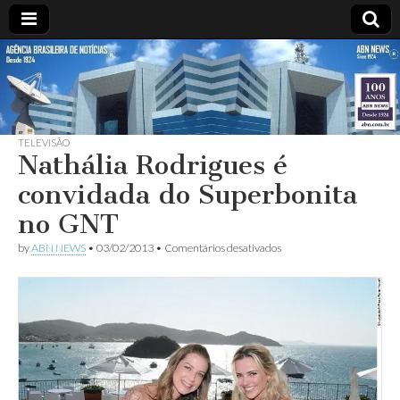
ABN
DESDE
1924
AGÊNCIA
TELEVISÃO
BRASILEIRA
Nathália Rodrigues é
convidada do Superbonita
DE
no GNT
NOTÍCIAS
em
by
ABN NEWS
•
03/02/2013
•
Comentários desativados
Nathália
Rodrigues
é
convidada
do
Superbonita
no
GNT