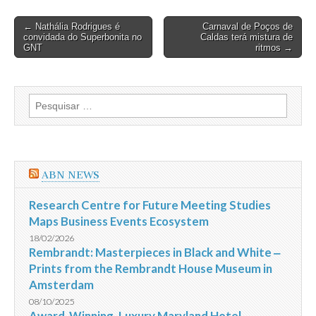
Post
← Nathália Rodrigues é
Carnaval de Poços de
convidada do Superbonita no
Caldas terá mistura de
navigation
GNT
ritmos →
Pesquisar
por:
ABN NEWS
Research Centre for Future Meeting Studies
Maps Business Events Ecosystem
18/02/2026
Rembrandt: Masterpieces in Black and White ‒
Prints from the Rembrandt House Museum in
Amsterdam
08/10/2025
Award-Winning, Luxury Maryland Hotel