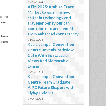
12/12/2024
ATM 2025: Arabian Travel
Market to examine how
carro
shifts in technology and
corre
traveller behaviour can
contribute to and benefit
from enhanced connectivity
a hora
11/12/2024
assam de
Kuala Lumpur Convention
Centre Reveals Parkview
Café With Spectacular
Views And Memorable
Dining
09/12/2024
Kuala Lumpur Convention
Centre Team Graduate
AIPC Future Shapers with
Flying Colours
17/07/2024