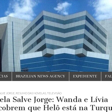
CIAS
BRAZILIAN NEWS AGENCY
EXPEDIENTE
FA
ALVE JORGE
,
RESUMO DAS NOVELAS
,
TELEVISÃO
ela Salve Jorge: Wanda e Lívia
cobrem que Helô está na Turqu