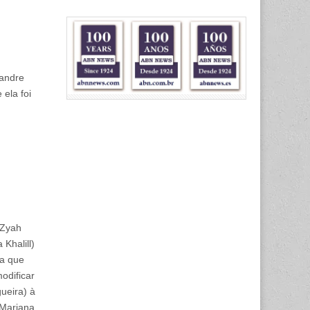
xandre
ela foi
 Zyah
Khalill)
la que
odificar
ueira) à
(Mariana