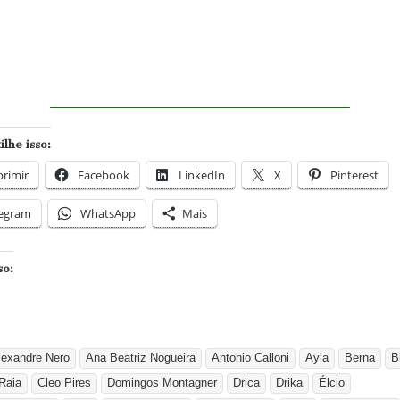
lhe isso:
rimir
Facebook
LinkedIn
X
Pinterest
legram
WhatsApp
Mais
so:
lexandre Nero
Ana Beatriz Nogueira
Antonio Calloni
Ayla
Berna
B
Raia
Cleo Pires
Domingos Montagner
Drica
Drika
Élcio