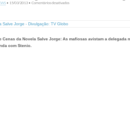
em
EWS
•
15/03/2013
•
Comentários desativados
Novela
Salve
Jorge:
Wanda
e
Lívia
descobrem
e Cenas da Novela Salve Jorge: As mafiosas avistam a delegada n
que
Helô
onda com Stenio.
está
na
Turquia