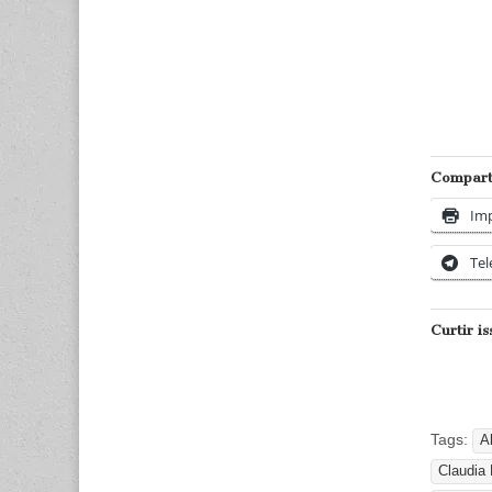
Comparti
Imp
Te
Curtir is
Tags:
A
Claudia 