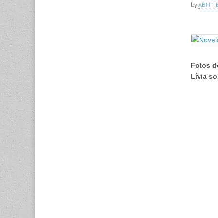
by
ABN N
Fotos d
Lívia s