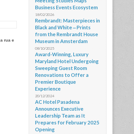
Meeting Studies Maps
Business Events Ecosystem
18/02/2026
Rembrandt: Masterpieces in
Black and White ‒ Prints
from the Rembrandt House
a rua e
Museum in Amsterdam
08/10/2025
Award-Winning, Luxury
Maryland Hotel Undergoing
Sweeping Guest Room
Renovations to Offer a
Premier Boutique
Experience
20/12/2024
AC Hotel Pasadena
Announces Executive
Leadership Team as It
Prepares for February 2025
Opening