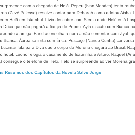
 surpreende com a chegada de Helô. Pepeu (Ivan Mendes) tenta roub
erna (Zezé Polessa) resolve contar para Deborah como adotou Aisha. L
em Helô em Istambul. Lívia descobre com Stenio onde Helô está ho
 a Drica que não pagará a fiança de Pepeu. Ayla discute com Bianca na
preende a amiga. Farid aconselha a nora a não comentar com Zyah q
u Bianca. Áurea se irrita com Érica. Pescoço (Nando Cunha) convers
 Lucimar fala para Diva que o corpo de Morena chegará ao Brasil. Raq
 hotel. Leonor elogia o casamento de Isaurinha e Arturo. Raquel (Ana
) consegue o telefone de Helô. Helô se surpreende ao ver Morena grá
is Resumos dos Capítulos da Novela Salve Jorge