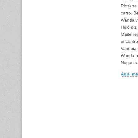
Rios) se
carro. B
Wanda ve
Helô diz
Maitê re
encontro
Vanúbia.
Wanda no
Nogueira
Aqui ma