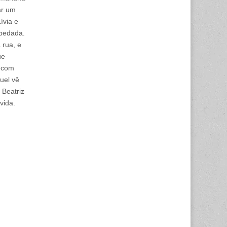
ar um
ívia e
spedada.
 rua, e
ue
a com
uel vê
 Beatriz
vida.