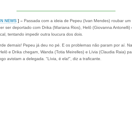
N NEWS
] –
Passada com a ideia de Pepeu (Ivan Mendes) roubar um 
er ser deportado com Drika (Mariana Rios), Helô (Giovanna Antonelli) 
ocal, tentando impedir outra loucura dos dois.
rde demais! Pepeu já deu no pé. E os problemas não param por aí. N
elô e Drika chegam, Wanda (Totia Meirelles) e Lívia (Claudia Raia) p
ogo avistam a delegada. “Lívia, é ela!”, diz a traficante.