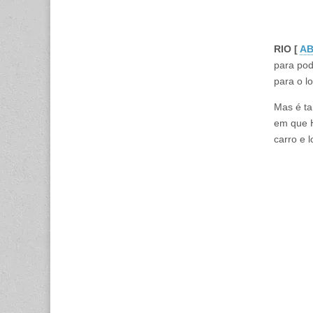
RIO [
AB
para pod
para o l
Mas é ta
em que H
carro e l