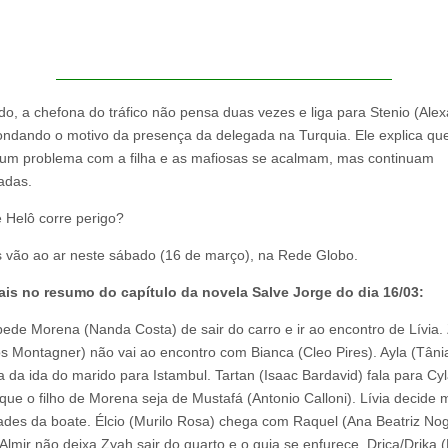
, a chefona do tráfico não pensa duas vezes e liga para Stenio (Ale
ondando o motivo da presença da delegada na Turquia. Ele explica que 
 um problema com a filha e as mafiosas se acalmam, mas continuam
adas.
 Helô corre perigo?
 vão ao ar neste sábado (16 de março), na Rede Globo.
ais no resumo do capítulo da novela Salve Jorge do dia 16/03:
pede Morena (Nanda Costa) de sair do carro e ir ao encontro de Lívia.
 Montagner) não vai ao encontro com Bianca (Cleo Pires). Ayla (Tânia 
a da ida do marido para Istambul. Tartan (Isaac Bardavid) fala para Cy
 que o filho de Morena seja de Mustafá (Antonio Calloni). Lívia decide m
dades da boate. Élcio (Murilo Rosa) chega com Raquel (Ana Beatriz Nog
 Almir não deixa Zyah sair do quarto e o guia se enfurece. Drica/Drika 