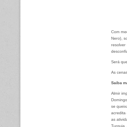
Com medo
Nero), s
resolver
desconfi
Será que
As cenas
Saiba m
Almir im
Domingos
se queix
acredita
as ativi
Turquia.