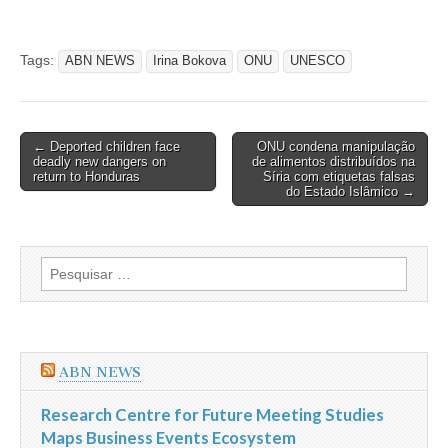
Tags:
ABN NEWS
Irina Bokova
ONU
UNESCO
Post
← Deported children face
ONU condena manipulação
deadly new dangers on
de alimentos distribuídos na
navigation
return to Honduras
Síria com etiquetas falsas
do Estado Islâmico →
Pesquisar
por:
ABN NEWS
Research Centre for Future Meeting Studies
Maps Business Events Ecosystem