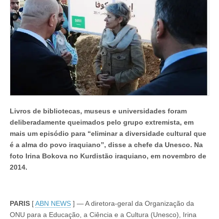
queimar
milhares
de
livros
Livros de bibliotecas, museus e universidades foram
deliberadamente queimados pelo grupo extremista, em
mais um episódio para “eliminar a diversidade cultural que
é a alma do povo iraquiano”, disse a chefe da Unesco. Na
foto Irina Bokova no Kurdistão iraquiano, em novembro de
2014.
PARIS
[
ABN NEWS
] — A diretora-geral da Organização da
ONU para a Educação, a Ciência e a Cultura (Unesco), Irina