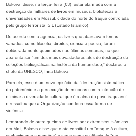
Bokova, disse, na terça- feira (03), estar alarmada com a
destruição de milhares de livros em museus, bibliotecas e
universidades em Mossul, cidade do norte do Iraque controlada
pelo grupo terrorista ISIL (Estado Islâmico).
De acordo com a agência, os livros que abarcavam temas
variados, como filosofia, direitos, ciência e poesia, foram
deliberadamente queimados nas últimas semanas, no que
aparenta ser “um dos mais devastadores atos de destruição de
coleções bibliográficas na história da humanidade,” declarou a
chefe da UNESCO, Irina Bokova.
Para ela, esse é um novo episódio da “destruição sistemática
do patrimônio e a persecução de minorias com a intenção de
eliminar a diversidade cultural que é a alma do povo iraquiano”
e ressaltou que a Organização condena essa forma de
violência.
Lembrando de outra queima de livros por extremistas islâmicos
em Mali, Bokova disse que o ato constituí um “ataque à cultura,
conhecimento e memória” e serve como evidência de “um