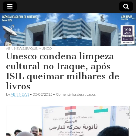
ABN
DESDE
1924
AGÊNCIA
ABN NEWS
,
IRAQUE
,
MUNDO
BRASILEIRA
Unesco condena limpeza
cultural no Iraque, após
DE
ISIL queimar milhares de
NOTÍCIAS
livros
em
by
ABN NEWS
•
05/02/2015
•
Comentários desativados
Unesco
condena
limpeza
cultural
no
Iraque,
após
ISIL