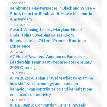
18/02/2026
Rembrandt: Masterpieces in Black and White ‒
Prints from the Rembrandt House Museum in
Amsterdam
08/10/2025
Award-Winning, Luxury Maryland Hotel
Undergoing Sweeping Guest Room
Renovations to Offer a Premier Boutique
Experience
20/12/2024
AC Hotel Pasadena Announces Executive
Leadership Team as It Prepares for February
2025 Opening
12/12/2024
ATM 2025: Arabian Travel Market to examine
how shifts in technology and traveller
behaviour can contribute to and benefit from
enhanced connectivity
11/12/2024
Kuala Lumpur Convention Centre Reveals