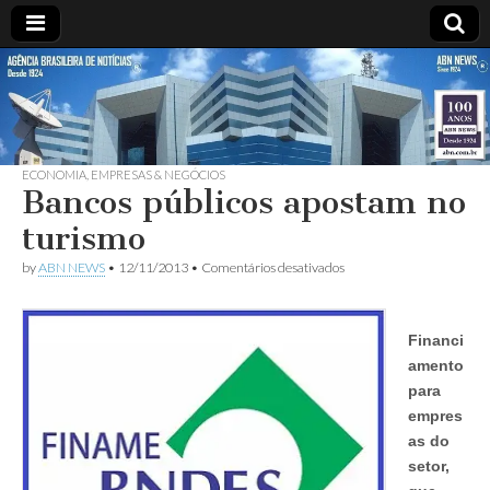
ABN
DESDE
1924
AGÊNCIA
ECONOMIA
,
EMPRESAS & NEGÓCIOS
BRASILEIRA
Bancos públicos apostam no
turismo
DE
em
by
ABN NEWS
•
12/11/2013
•
Comentários desativados
Bancos
NOTÍCIAS
públicos
apostam
no
Financi
turismo
amento
para
empres
as do
setor,