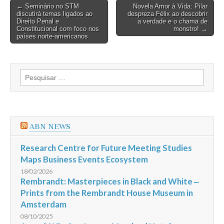
Post
← Seminário no STM
Novela Amor à Vida: Pilar
discutirá temas ligados ao
despreza Félix ao descobrir
navigation
Direito Penal e
a verdade e o chama de
Constitucional com foco nos
monstro! →
países norte-americanos
Pesquisar
por:
ABN NEWS
Research Centre for Future Meeting Studies
Maps Business Events Ecosystem
18/02/2026
Rembrandt: Masterpieces in Black and White ‒
Prints from the Rembrandt House Museum in
Amsterdam
08/10/2025