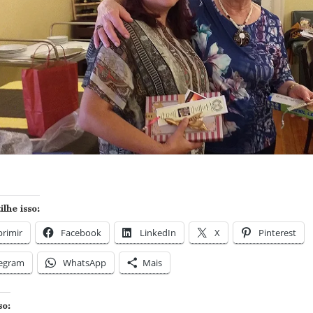
lhe isso:
rimir
Facebook
LinkedIn
X
Pinterest
legram
WhatsApp
Mais
so: