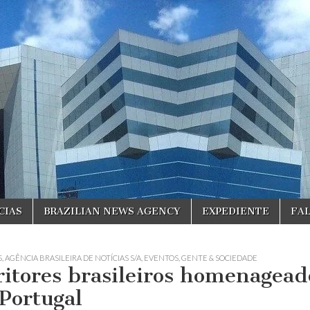
CIAS
BRAZILIAN NEWS AGENCY
EXPEDIENTE
FA
S
,
AGÊNCIA BRASILEIRA DE NOTÍCIAS S/A
,
EVENTOS
,
GENTE & SOCIEDADE
ritores brasileiros homenagead
Portugal