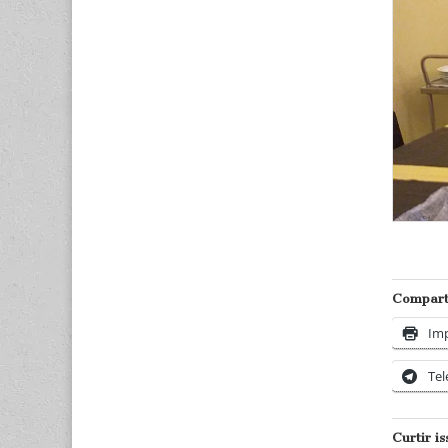
Comparti
Imp
Te
Curtir is