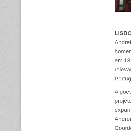
LISBO
Andre
homen
em 187
releva
Portug
A poes
projet
expan
Andrei
Coorde