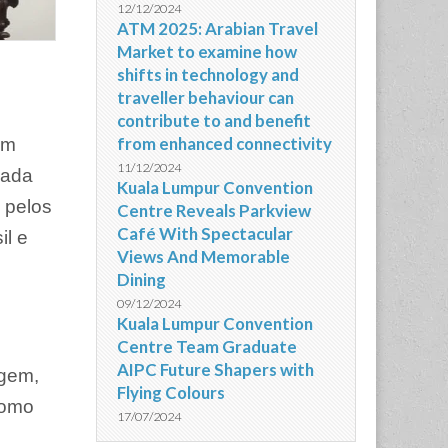
12/12/2024
ATM 2025: Arabian Travel
Market to examine how
shifts in technology and
traveller behaviour can
contribute to and benefit
from enhanced connectivity
am
11/12/2024
dada
Kuala Lumpur Convention
 pelos
Centre Reveals Parkview
Café With Spectacular
il e
Views And Memorable
Dining
09/12/2024
Kuala Lumpur Convention
Centre Team Graduate
AIPC Future Shapers with
agem,
Flying Colours
como
17/07/2024