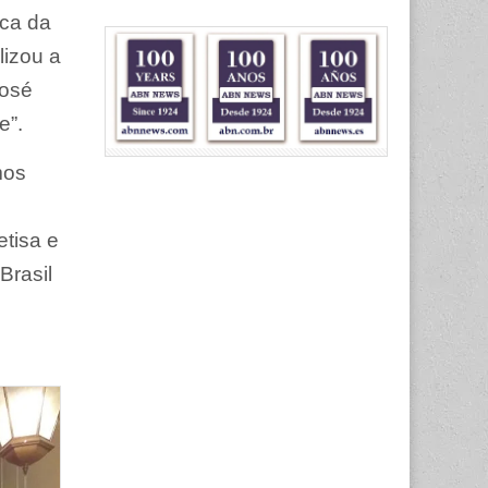
ica da
lizou a
José
e”.
mos
etisa e
Brasil