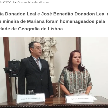
em
24/05/2019
•
Comentários desativados
Escritores
brasileiros
ia Donadon Leal e José Benedito Donadon Leal 
homenageados
em
e mineira de Mariana foram homenageados pela
Portugal
dade de Geografia de Lisboa.