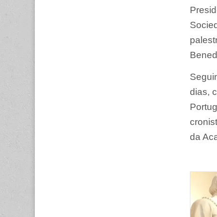
Presid
Socied
palest
Bened
Seguin
dias, 
Portug
cronis
da Aca