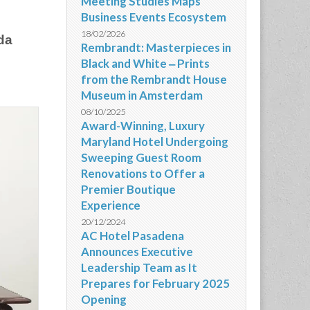
Meeting Studies Maps
Business Events Ecosystem
18/02/2026
da
Rembrandt: Masterpieces in
Black and White ‒ Prints
from the Rembrandt House
Museum in Amsterdam
08/10/2025
Award-Winning, Luxury
Maryland Hotel Undergoing
Sweeping Guest Room
Renovations to Offer a
Premier Boutique
Experience
20/12/2024
AC Hotel Pasadena
Announces Executive
Leadership Team as It
Prepares for February 2025
Opening