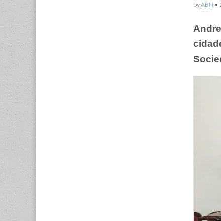
by
ABN
•
Andre
cidad
Socie