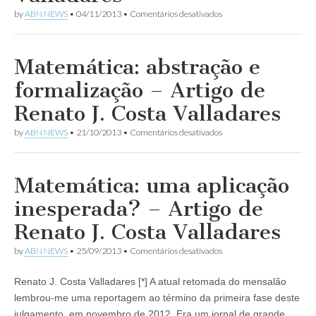
em
by
ABN NEWS
•
04/11/2013
•
Comentários desativados
Tabuada
Cantada
–
Artigo
Matemática: abstração e
de
Renato
formalização – Artigo de
J.
Costa
Renato J. Costa Valladares
Valladares
em
by
ABN NEWS
•
21/10/2013
•
Comentários desativados
Matemática:
abstração
e
formalização
Matemática: uma aplicação
–
Artigo
inesperada? – Artigo de
de
Renato
Renato J. Costa Valladares
J.
Costa
em
by
ABN NEWS
•
25/09/2013
•
Comentários desativados
Valladares
Matemática:
uma
Renato J. Costa Valladares [*] A atual retomada do mensalão
aplicação
inesperada?
lembrou-me uma reportagem ao término da primeira fase deste
–
julgamento, em novembro de 2012. Era um jornal de grande