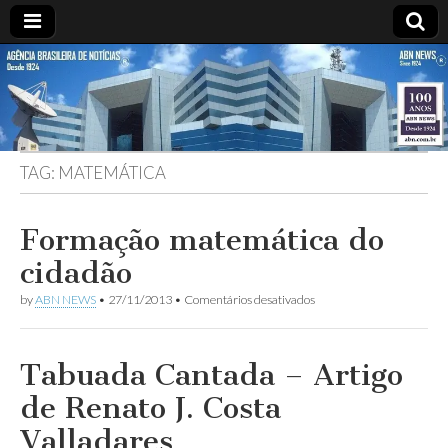
ABN
DESDE
1924
AGÊNCIA
TAG:
MATEMÁTICA
BRASILEIRA
DE
Formação matemática do
cidadão
NOTÍCIAS
em
by
ABN NEWS
•
27/11/2013
•
Comentários desativados
Formação
matemática
do
cidadão
Tabuada Cantada – Artigo
de Renato J. Costa
Valladares