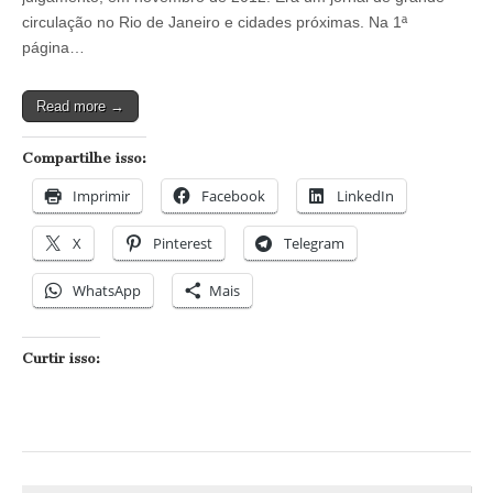
Artigo
de
circulação no Rio de Janeiro e cidades próximas. Na 1ª
Renato
página…
J.
Costa
Valladares
Read more →
Compartilhe isso:
Imprimir
Facebook
LinkedIn
X
Pinterest
Telegram
WhatsApp
Mais
Curtir isso: